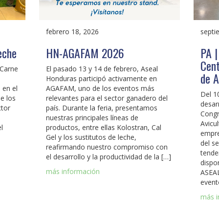
febrero 18, 2026
septi
eche
HN-AGAFAM 2026
PA |
Cent
 Carne
El pasado 13 y 14 de febrero, Aseal
de A
e
Honduras participó activamente en
 en el
AGAFAM, uno de los eventos más
Del 1
e los
relevantes para el sector ganadero del
desarr
ctor
país. Durante la feria, presentamos
Congr
nuestras principales líneas de
Avicu
l
productos, entre ellas Kolostran, Cal
empre
Gel y los sustitutos de leche,
del s
reafirmando nuestro compromiso con
tende
el desarrollo y la productividad de la […]
dispo
más información
ASEAL
event
más i