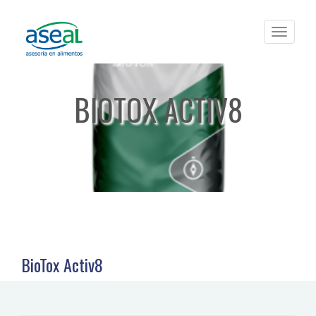
Toggle
navigat
BIOTOX ACTIV8
BioTox Activ8