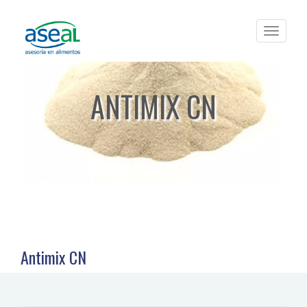
Toggle
navigat
ANTIMIX CN
Antimix CN