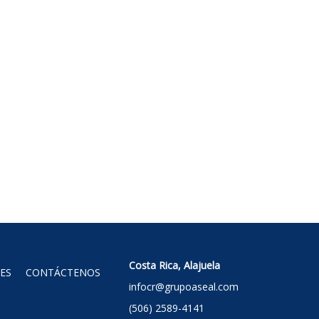
Costa Rica, Alajuela
ES
CONTÁCTENOS
infocr@grupoaseal.com
(506) 2589-4141